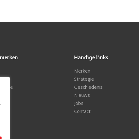
 merken
Handige links
Merken
ssou
Strategie
 Bridou
Geschiedenis
nder
Nieuws
y
Jobs
r
al
Contact