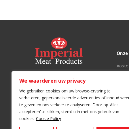
Onze
Aoste
Marca
Imperial Meat Products VOF
We waarderen uw privacy
Justin
Grote Baan 200
Leiela
B-9920 Lievegem
We gebruiken cookies om uw browse-ervaring te
Disne
BE 453.627.923
verbeteren, gepersonaliseerde advertenties of inhoud wee
Imperi
te geven en ons verkeer te analyseren. Door op ‘Alles
info@imperial.be
accepteren’ te klikken, stemt u in met ons gebruik van
+32 (0)9 370 02 11
cookies.
Cookie Policy