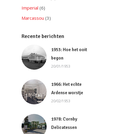
Imperial
(6)
Marcassou
(3)
Recente berichten
1953: Hoe het ooit
begon
20/01/1953
1966: Het echte
Ardense worstje
20/02/1953
1978: Cornby
Delicatessen