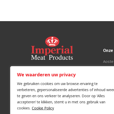
Onze
Aoste
Marca
Imperial Meat Products VOF
We waarderen uw privacy
Justin
Grote Baan 200
Leiela
B-9920 Lievegem
We gebruiken cookies om uw browse-ervaring te
Disne
BE 453.627.923
verbeteren, gepersonaliseerde advertenties of inhoud wee
Imperi
te geven en ons verkeer te analyseren. Door op ‘Alles
info@imperial.be
accepteren’ te klikken, stemt u in met ons gebruik van
+32 (0)9 370 02 11
cookies.
Cookie Policy