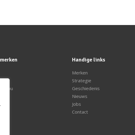
 merken
Handige links
Merken
ssou
Strategie
 Bridou
Geschiedenis
nder
Nieuws
y
Jobs
r
al
Contact