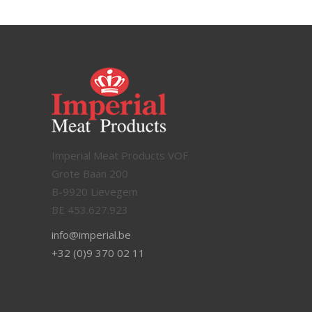
Imperial Meat Products VOF
Grote Baan 200
B-9920 Lievegem
BE 453.627.923
info@imperial.be
+32 (0)9 370 02 11