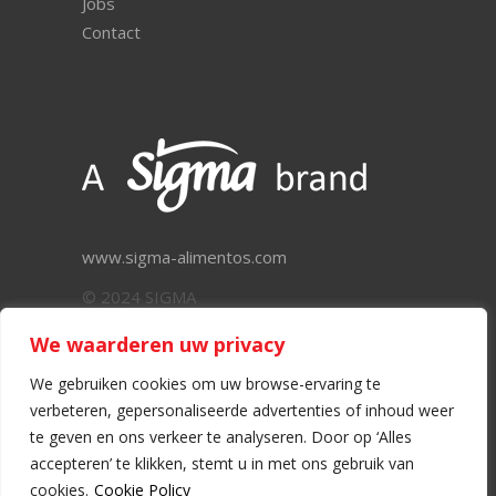
Jobs
Contact
www.sigma-alimentos.com
© 2024 SIGMA
We waarderen uw privacy
We gebruiken cookies om uw browse-ervaring te
verbeteren, gepersonaliseerde advertenties of inhoud weer
Déclaration de confidentialité
–
Cookie policy
–
te geven en ons verkeer te analyseren. Door op ‘Alles
Whistleblowing policy
accepteren’ te klikken, stemt u in met ons gebruik van
cookies.
Cookie Policy